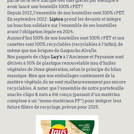
partie de la 1ère marque des thés glacés par exemple à
avoir lancé une bouteille 100% rPET !
Depuis 2022, l’ensemble de nos bouteilles sont 100% rPET.
En septembre 2022 :
Lipton
prend les devants et intègre
un bouchon solidaire sur l’ensemble de ses bouteilles
avant l’obligation légale en 2024.
Aujourd’hui 100% de nos bouteilles sont 100% rPET et nos
canettes sont 100% recyclables (recyclables à l’infini), de
même que nos briques de Gazpacho Alvalle.
Nos paquets de chips
Lay’s
à l’Ancienne et Paysanne sont
dérivés à 50% de plastique renouvelable issu d’huiles
végétales de 2ème génération, selon le principe du bilan
massique. Bien que nos emballages contiennent de la
matière végétale, ils ne sont malheureusement pas encore
recyclables. A noter que l’ensemble de notre portefeuille
snacks-chips & nuts a été conçu (passant d’un matériau
complexe à un “mono-matériaux PP”) pour intégrer leur
future filière de recyclage, prévue pour 2025.